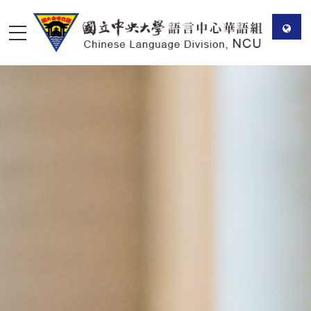
檔
案
下
載